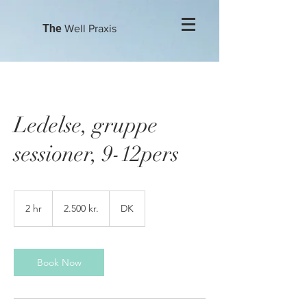
The
Well Praxis
Ledelse, gruppe
sessioner, 9-12pers
2.500
danske
2 hr
2
2.500 kr.
DK
kroner
h
r
Book Now