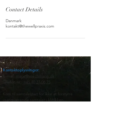
Contact Details
Danmark
kontakt@thewellpraxis.com
Kontaktoplysninger:
E-mail:
maria@wiec
hmann.dk
Telefon nr.:
+45 40 37 06 75
Kom til samtalestart for ikke at forstyrre
igangværende samtaler i klinikken.
Praktisk information:
Ved booking bedes du udfylde
samtykkeerklæring
og medbringe til første