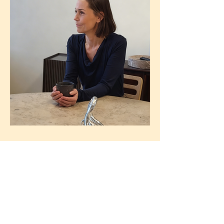
Kontaktoplysninger:
E-mail:
maria@wiec
hmann.dk
Telefon nr.:
+45 40 37 06 75
Kom til samtalestart for ikke at forstyrre
igangværende samtaler i klinikken.