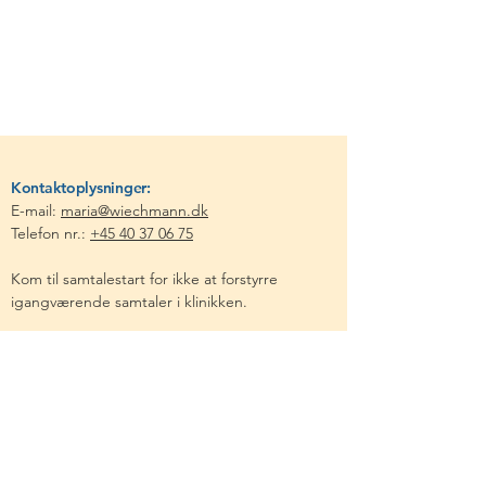
Kontaktoplysninger:
E-mail:
maria@wiec
hmann.dk
Telefon nr.:
+45 40 37 06 75
Kom til samtalestart for ikke at forstyrre
igangværende samtaler i klinikken.
Praktisk information:
Ved booking bedes du udfylde
samtykkeerklæring
og medbringe til første
session.
Læs
betingelser
inden du booker,
og
privatlivspolitik.