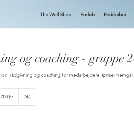
The Well Shop
Forløb
Redskaber
ing og coaching - gruppe 2
sion, rådgivning og coaching for medarbejdere. (priser fremgå
0
ke
.700 kr.
DK
r