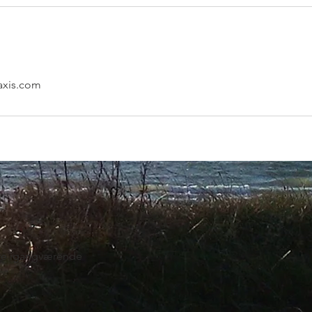
axis.com
yrre igangværende